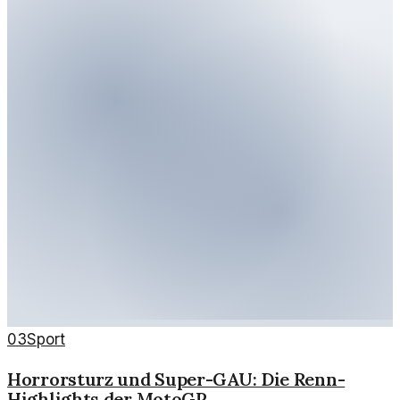
03
Sport
Horrorsturz und Super-GAU: Die Renn-
Highlights der MotoGP