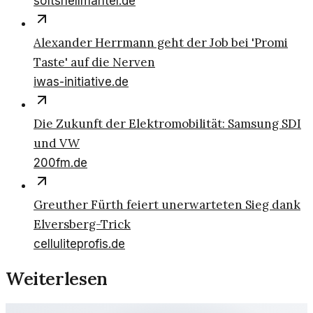
softshellmantel.de
Alexander Herrmann geht der Job bei 'Promi
Taste' auf die Nerven
iwas-initiative.de
Die Zukunft der Elektromobilität: Samsung SDI
und VW
200fm.de
Greuther Fürth feiert unerwarteten Sieg dank
Elversberg-Trick
celluliteprofis.de
Weiterlesen