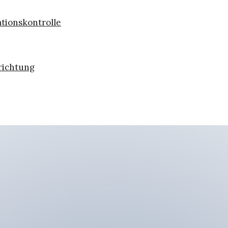
ationskontrolle
richtung